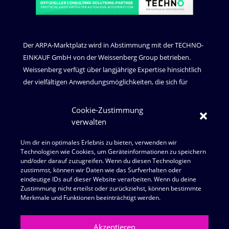
Der ARPA-Marktplatz wird in Abstimmung mit der TECHNO-
EINKAUF GmbH von der Weissenberg Group betrieben.
Weissenberg verfügt über langjährige Expertise hinsichtlich
der vielfältigen Anwendungsmöglichkeiten, die sich für
Unternehmen – vor allem im Automotive Umfeld - durch
den Einsatz von Robotic Process Automation und
Cookie-Zustimmung
Künstlicher Intelligenz ergeben. Im Zentrum steht die
verwalten
Automatisierung standardisierter, regelbasierter Prozesse
Um dir ein optimales Erlebnis zu bieten, verwenden wir
durch Software-Roboter, um die vorhandenen Ressourcen
Technologien wie Cookies, um Geräteinformationen zu speichern
effizienter einzusetzen und damit für die Unternehmen
und/oder darauf zuzugreifen. Wenn du diesen Technologien
letztendlich einen wirtschaftlichen Mehrwert zu schaffen.
zustimmst, können wir Daten wie das Surfverhalten oder
eindeutige IDs auf dieser Website verarbeiten. Wenn du deine
Zustimmung nicht erteilst oder zurückziehst, können bestimmte
UNTERNEHMEN
Merkmale und Funktionen beeinträchtigt werden.
Weissenberg Digital Lab GmbH
Hegelstrasse 39
Akzeptieren