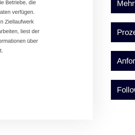
Mehr
e Betriebe, die
aten verfügen.
n Ziellaufwerk
Proze
beiten, liest der
formationen über
t.
Anfo
Foll