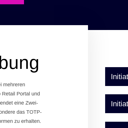
ibung
Initia
ei mehreren
 Retail Portal und
Initi
endet eine Zwei-
esondere das TOTP-
ormen zu erhalten.