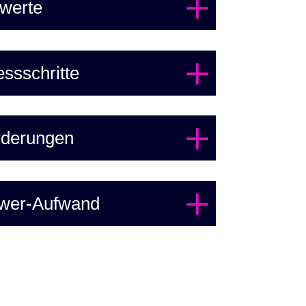
werte
ssschritte
rderungen
ower-Aufwand