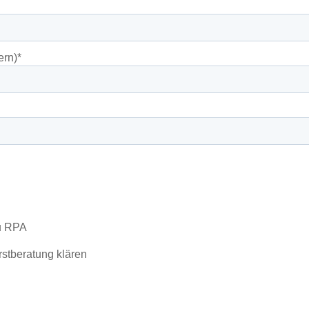
ern)
*
zu RPA
rstberatung klären