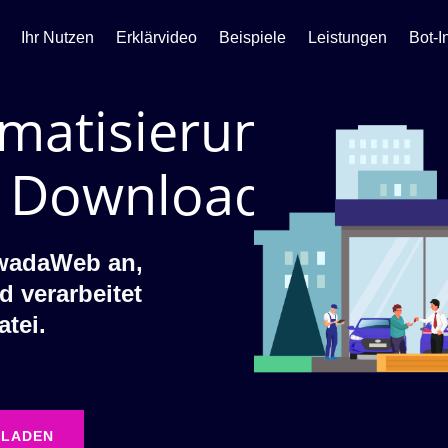
Ihr Nutzen
Erklärvideo
Beispiele
Leistungen
Bot-I
matisierung
 Download
ewadaWeb an,
d verarbeitet
tei.
RLADEN